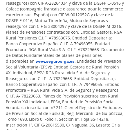
reaseguros) con CIF A-28264034 y clave de la DGSFP C-0516 y
Coface (compagnie francaise d'assurance pour le commerce
exterieur suc. España) con CIF W-0012052G y clave de la
DGSFP E-0116, Mutua Tinerfeña, Mutua de Seguros y
reaseguros con CIF G-38004297 y clave de la DGSFP M-0216.
Planes de Pensiones contratados con: Entidad Gestora: RGA
Rural Pensiones C.I.F. A78963675. Entidad Depositaria:
Banco Cooperativo Español C.I.F. A 79496055. Entidad
Promotora: RGA Rural Vida S.A. C.I.F. A78229663. Documento
de Datos Fundamentales de planes de pensiones
disponibles en
www.segurosrga.es
. Entidades de Previsión
Social Voluntaria (EPSV): Entidad Gestora de Rural Pensión
XXI Individual, EPSV: RGA Rural Vida S.A. de Seguros y
Reaseguros con C.I.F.: A-78229663. Entidad Depositaria,¬
Banco Cooperativo Español con C.I.F.: A-79496055. Entidad
Promotora ¬ RGA Rural Vida S.A. de Seguros y Reaseguros
C.I.F. A- 78229663. Planes de Previsión suscritos con Rural
Pensión XXI Individual, EPSV, Entidad de Previsión Social
Voluntaria inscrita con nº 211-G en el Registro de Entidades
de Previsión Social de Euskadi, Reg. Mercantil de Guipúzcoa,
Tomo 1693, Libro 0, Folio 1, Sección 8ª, Hoja SS-14218,
Inscripción 1ª, CIF G-20615530, C/ Nagusia, 36, Lasarte Oria