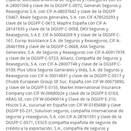
A-28007268 y clave de la DGSFP C-0072, Generali Seguros y
Reaseguros S.A. con CIF A-48037642 y clave de la DGSFP
C0467, Reale Seguros generales, S.A. con CIF A78520293 y
clave de la DGSFP C-0613, Mapfre España con CIF A-
28141935 y clave de la DGSFP C-0058, DKV Seguros y
Reaseguros, S.A.E. CIF A-50004209 R y clave de la DGSFP C-
161, Europ Assistance S.A. de Seguros y Reaseguros, CIF A-
28461994 y clave de la DGSFP C-0668, AXA Seguros
Generales, S.A. de Seguros y Reaseguros con CIF A-60917978
y clave de la DGSFP C-0723, Allianz, Compañía de Seguros y
Reaseguros, S.A. con CIF A-28007748 y clave de la DGSFP C-
0109, Plus Ultra Seguros Generales y Vida, S.A. de Seguros y
Reaseguros con CIF A-30014831 y clave de la DGSFP C-0517 y
Chubb European Group SE Suc. España con CIF W-0067389G
y clave de la DGSFP E-0155, Markel International Insurance
Company con CIF W-0068002e y clave de la DGSFP E-0163,
ARAG SE, con CIF W-0049001A y Clave de la DGSFP E-210,
Hiscox S.A., sucursal en España con CIF W-0185688I y clave
DGSFP E0-231, Solunion seguros, compañía internacional de
seguros y reaseguros, S.A. con CIF A-28761591 y clave de la
DGSFP C-0571, CESCE (compañía española de seguros de
crédito a la exportación, S.A., compañía de seguros y