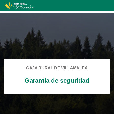
Skip
to
Cargando
main
contenido,
contentt
por
favor
espere...
CAJA RURAL DE VILLAMALEA
Garantía de seguridad