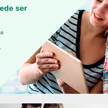
uede ser
to
,