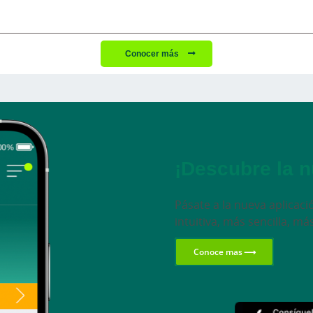
Conocer más
¡Descubre la n
Pásate a la nueva aplicació
intuitiva, más sencilla, má
Conoce mas