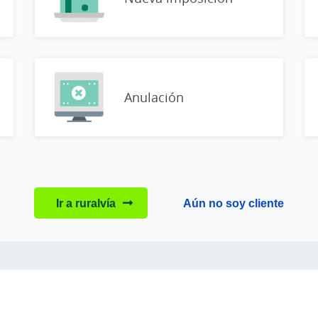
Anulación
Ir a ruralvía
Aún no soy cliente