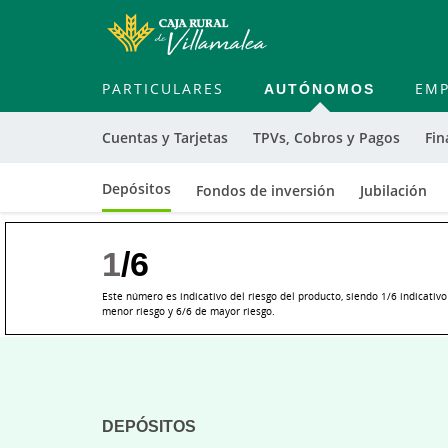
PARTICULARES
AUTÓNOMOS
EMP
Cuentas y Tarjetas
TPVs, Cobros y Pagos
Fin
Depósitos
Fondos de inversión
Jubilación
1
/6
Este número es indicativo del riesgo del producto, siendo 1/6 indicativo
menor riesgo y 6/6 de mayor riesgo.
Cargando
contenido,
por
favor
DEPÓSITOS
espere...