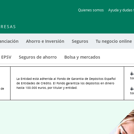
Skip
Quienes somos
Ayuda y dudas 
to
main
contentt
RESAS
anciación
Ahorro e Inversión
Seguros
Tu negocio online
EPSV
Seguros de ahorro
Bolsa y mercados
to
La Entidad está adherida al Fondo de Garantía de Depósitos Español
de Entidades de Crédito. El Fondo garantiza los depósitos en dinero
hasta 100.000 euros, por titular y entidad.
 de
to