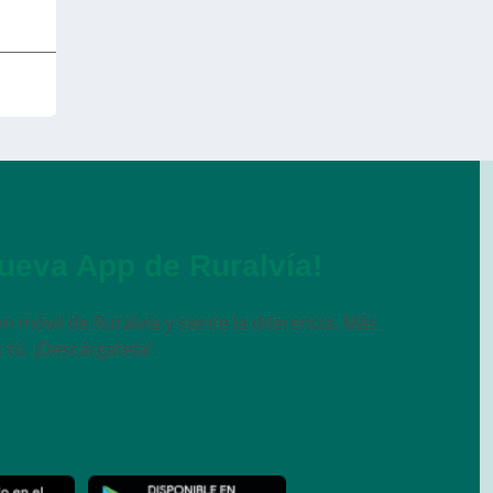
ueva App de Ruralvía!
n móvil de Ruralvía y siente la diferencia. Más
s tú. ¡Descárgatela!