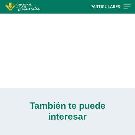
Skip
PARTICULARES
to
Cargando
main
contenido,
contentt
por
favor
espere...
También te puede
interesar