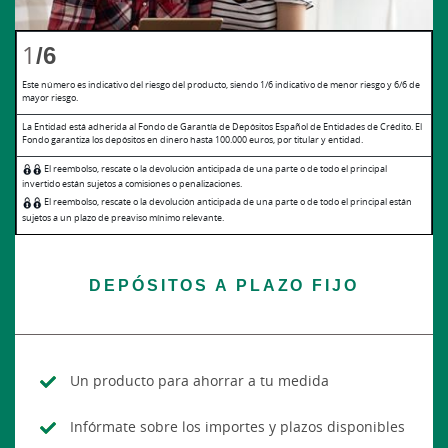
1
/6
Este número es indicativo del riesgo del producto, siendo 1/6 indicativo de menor riesgo y 6/6 de
mayor riesgo.
La Entidad está adherida al Fondo de Garantía de Depósitos Español de Entidades de Crédito. El
Fondo garantiza los depósitos en dinero hasta 100.000 euros, por titular y entidad.
El reembolso, rescate o la devolución anticipada de una parte o de todo el principal
invertido están sujetos a comisiones o penalizaciones.
El reembolso, rescate o la devolución anticipada de una parte o de todo el principal están
sujetos a un plazo de preaviso mínimo relevante.
DEPÓSITOS A PLAZO FIJO
Un producto para ahorrar a tu medida
Infórmate sobre los importes y plazos disponibles