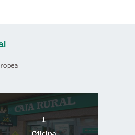
al
uropea
1
Oficina