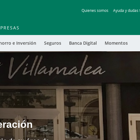
Skip
Quienes somos
Ayuda y dudas 
to
main
contentt
PRESAS
horro e Inversión
Seguros
Banca Digital
Momentos
eración