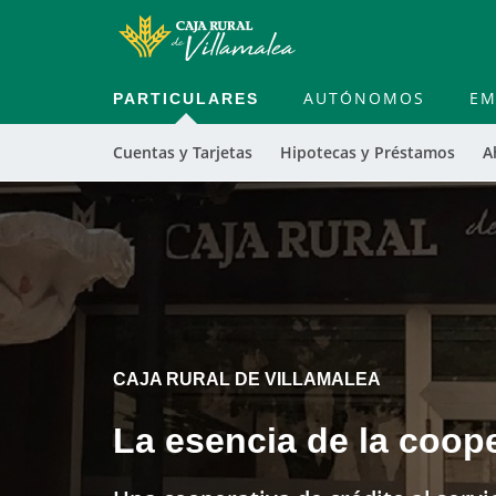
PARTICULARES
AUTÓNOMOS
EM
Cuentas y Tarjetas
Hipotecas y Préstamos
A
Cargando
contenido,
por
favor
espere...
CAJA RURAL DE VILLAMALEA
La esencia de la coop