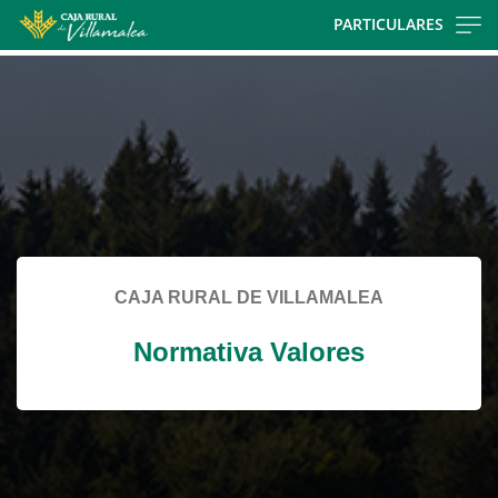
Skip
PARTICULARES
to
Cargando
main
contenido,
contentt
por
favor
espere...
CAJA RURAL DE VILLAMALEA
Normativa Valores