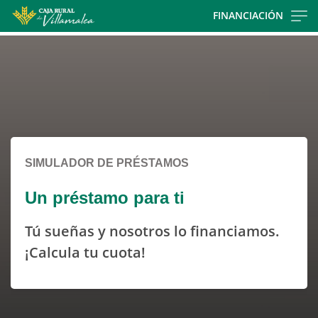
Skip
FINANCIACIÓN
to
Cargando
main
contenido,
contentt
por
favor
espere...
SIMULADOR DE PRÉSTAMOS
Un préstamo para ti
Tú sueñas y nosotros lo financiamos.
¡Calcula tu cuota!