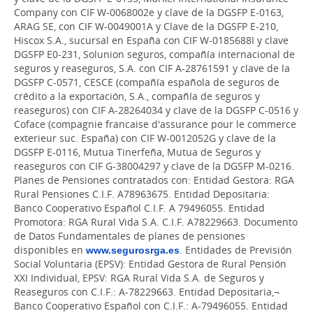
Company con CIF W-0068002e y clave de la DGSFP E-0163,
ARAG SE, con CIF W-0049001A y Clave de la DGSFP E-210,
Hiscox S.A., sucursal en España con CIF W-0185688I y clave
DGSFP E0-231, Solunion seguros, compañía internacional de
seguros y reaseguros, S.A. con CIF A-28761591 y clave de la
DGSFP C-0571, CESCE (compañía española de seguros de
crédito a la exportación, S.A., compañía de seguros y
reaseguros) con CIF A-28264034 y clave de la DGSFP C-0516 y
Coface (compagnie francaise d'assurance pour le commerce
exterieur suc. España) con CIF W-0012052G y clave de la
DGSFP E-0116, Mutua Tinerfeña, Mutua de Seguros y
reaseguros con CIF G-38004297 y clave de la DGSFP M-0216.
Planes de Pensiones contratados con: Entidad Gestora: RGA
Rural Pensiones C.I.F. A78963675. Entidad Depositaria:
Banco Cooperativo Español C.I.F. A 79496055. Entidad
Promotora: RGA Rural Vida S.A. C.I.F. A78229663. Documento
de Datos Fundamentales de planes de pensiones
disponibles en
www.segurosrga.es
. Entidades de Previsión
Social Voluntaria (EPSV): Entidad Gestora de Rural Pensión
XXI Individual, EPSV: RGA Rural Vida S.A. de Seguros y
Reaseguros con C.I.F.: A-78229663. Entidad Depositaria,¬
Banco Cooperativo Español con C.I.F.: A-79496055. Entidad