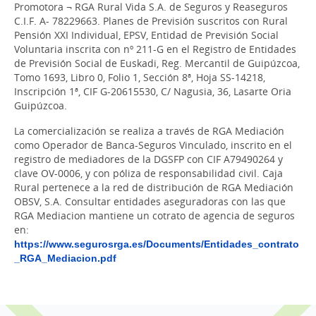
Promotora ¬ RGA Rural Vida S.A. de Seguros y Reaseguros
C.I.F. A- 78229663. Planes de Previsión suscritos con Rural
Pensión XXI Individual, EPSV, Entidad de Previsión Social
Voluntaria inscrita con nº 211-G en el Registro de Entidades
de Previsión Social de Euskadi, Reg. Mercantil de Guipúzcoa,
Tomo 1693, Libro 0, Folio 1, Sección 8ª, Hoja SS-14218,
Inscripción 1ª, CIF G-20615530, C/ Nagusia, 36, Lasarte Oria
Guipúzcoa.
La comercialización se realiza a través de RGA Mediación
como Operador de Banca-Seguros Vinculado, inscrito en el
registro de mediadores de la DGSFP con CIF A79490264 y
clave OV-0006, y con póliza de responsabilidad civil. Caja
Rural pertenece a la red de distribución de RGA Mediación
OBSV, S.A. Consultar entidades aseguradoras con las que
RGA Mediacion mantiene un cotrato de agencia de seguros
en:
https://www.segurosrga.es/Documents/Entidades_contrato
_RGA_Mediacion.pdf