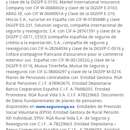
y clave de la DGSFP E-0155, Markel International Insurance
Company con CIF W-0068002e y clave de la DGSFP E-0163,
ARAG SE, con CIF W-0049001A y Clave de la DGSFP E-210,
Hiscox S.A., sucursal en España con CIF W-0185688I y clave
DGSFP E0-231, Solunion seguros, compañía internacional de
seguros y reaseguros, S.A. con CIF A-28761591 y clave de la
DGSFP C-0571, CESCE (compañía española de seguros de
crédito a la exportación, S.A., compañía de seguros y
reaseguros) con CIF A-28264034 y clave de la DGSFP C-0516 y
Coface (compagnie francaise d'assurance pour le commerce
exterieur suc. España) con CIF W-0012052G y clave de la
DGSFP E-0116, Mutua Tinerfeña, Mutua de Seguros y
reaseguros con CIF G-38004297 y clave de la DGSFP M-0216.
Planes de Pensiones contratados con: Entidad Gestora: RGA
Rural Pensiones C.I.F. A78963675. Entidad Depositaria:
Banco Cooperativo Español C.I.F. A 79496055. Entidad
Promotora: RGA Rural Vida S.A. C.I.F. A78229663. Documento
de Datos Fundamentales de planes de pensiones
disponibles en
www.segurosrga.es
. Entidades de Previsión
Social Voluntaria (EPSV): Entidad Gestora de Rural Pensión
XXI Individual, EPSV: RGA Rural Vida S.A. de Seguros y
Reaseguros con C.I.F.: A-78229663. Entidad Depositaria,¬
Banco Cooperativo Español con C.I.F.: A-79496055. Entidad