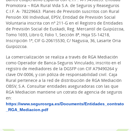
Promotora ¬ RGA Rural Vida S.A. de Seguros y Reaseguros
C.I.F. A- 78229663. Planes de Previsión suscritos con Rural
Pensión XXI Individual, EPSV, Entidad de Previsión Social
Voluntaria inscrita con nº 211-G en el Registro de Entidades
de Previsión Social de Euskadi, Reg. Mercantil de Guipúzcoa,
Tomo 1693, Libro 0, Folio 1, Sección 8ª, Hoja SS-14218,
Inscripción 1ª, CIF G-20615530, C/ Nagusia, 36, Lasarte Oria
Guipúzcoa.
La comercialización se realiza a través de RGA Mediación
como Operador de Banca-Seguros Vinculado, inscrito en el
registro de mediadores de la DGSFP con CIF A79490264 y
clave OV-0006, y con póliza de responsabilidad civil. Caja
Rural pertenece a la red de distribución de RGA Mediación
OBSV, S.A. Consultar entidades aseguradoras con las que
RGA Mediacion mantiene un cotrato de agencia de seguros
en:
https://www.segurosrga.es/Documents/Entidades_contrato
_RGA_Mediacion.pdf