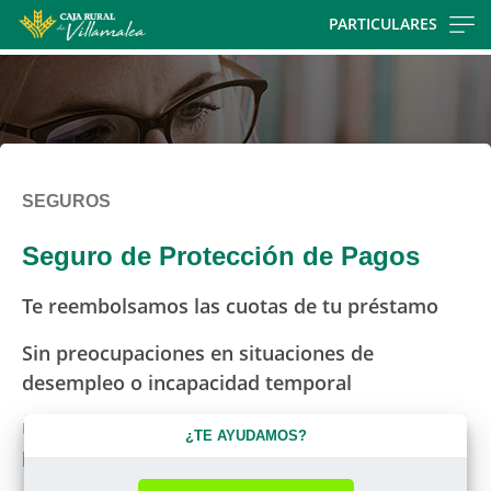
Skip
PARTICULARES
to
main
contentt
SEGUROS
Seguro de Protección de Pagos
Te reembolsamos las cuotas de tu préstamo
Sin preocupaciones en situaciones de
desempleo o incapacidad temporal
Una cobertura que se adapta a tu situación
¿TE AYUDAMOS?
laboral